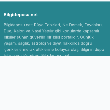
Bilgideposu.net
Bilgideposu.net; Rüya Tabirleri, Ne Demek, Faydaları,
Dua, Kalori ve Nasıl Yapılır gibi konularda kapsamlı
bilgiler sunan güvenilir bir bilgi portalıdır. Günlük
yaşam, sağlık, astroloji ve diyet hakkında doğru
içeriklerle merak ettiklerine kolayca ulaş. Bilginin depo
hâline geldiği adres: Bilgideposu.net.
Hızlı Linkler
Ana Sayfa
Hakkımızda
İletişim
Gizlilik Politikası