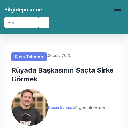
Rüya Tabirleri
Rüya Tabirleri
Rüya Tabirleri
Rüya Tabirleri
Bilgideposu.net
🔍
09 July 2026
Rüya Tabirleri
Rüyada Başkasının Saçta Sirke
Görmek
54 görüntülenme
Kenan Durmaz