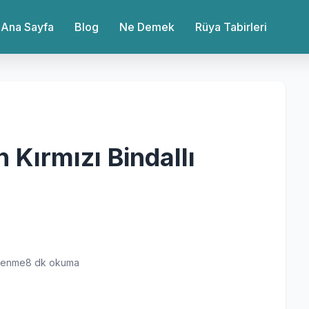
Ana Sayfa
Blog
Ne Demek
Rüya Tabirleri
 Kırmızı Bindallı
ülenme
8 dk okuma