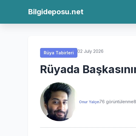
Rüya Tabirleri
Rüya Tabirleri
Rüya Tabirleri
Rüya Tabirleri
Bilgideposu.net
02 July 2026
Rüya Tabirleri
Rüyada Başkasını
76 görüntülenme
8
Onur Yalçın