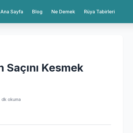
Ana Sayfa
Blog
Ne Demek
Rüya Tabirleri
n Saçını Kesmek
 dk okuma