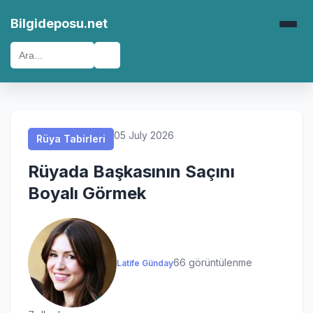
Rüya Tabirleri
Rüya Tabirleri
Rüya Tabirleri
Rüya Tabirleri
Bilgideposu.net
🔍
05 July 2026
Rüya Tabirleri
Rüyada Başkasının Saçını
Boyalı Görmek
66 görüntülenme
Latife Günday