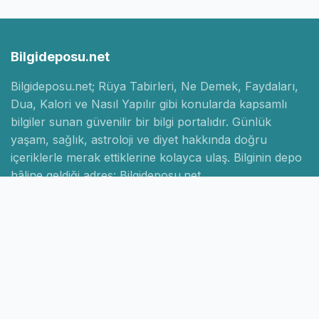
Bilgideposu.net
Bilgideposu.net; Rüya Tabirleri, Ne Demek, Faydaları,
Dua, Kalori ve Nasıl Yapılır gibi konularda kapsamlı
bilgiler sunan güvenilir bir bilgi portalıdır. Günlük
yaşam, sağlık, astroloji ve diyet hakkında doğru
içeriklerle merak ettiklerine kolayca ulaş. Bilginin depo
hâline geldiği adres: Bilgideposu.net.
Hızlı Linkler
Ana Sayfa
Hakkımızda
İletişim