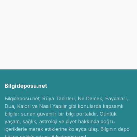
Bilgideposu.net
Bilgideposu.net; Rüya Tabirleri, Ne Demek, Faydaları,
Dua, Kalori ve Nasıl Yapılır gibi konularda kapsamlı
bilgiler sunan güvenilir bir bilgi portalıdır. Günlük
yaşam, sağlık, astroloji ve diyet hakkında doğru
içeriklerle merak ettiklerine kolayca ulaş. Bilginin depo
hâline geldiği adres: Bilgideposu.net.